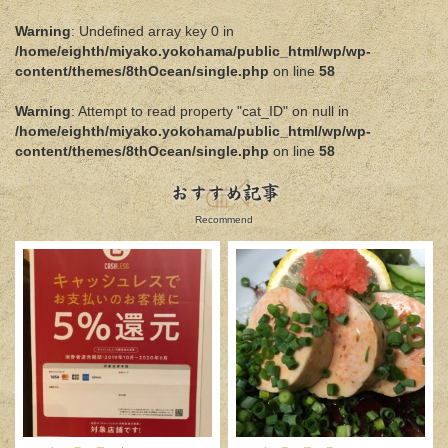
Warning
: Undefined array key 0 in
/home/eighth/miyako.yokohama/public_html/wp/wp-
content/themes/8thOcean/single.php
on line
58
Warning
: Attempt to read property "cat_ID" on null in
/home/eighth/miyako.yokohama/public_html/wp/wp-
content/themes/8thOcean/single.php
on line
58
おすすめ記事
Recommend