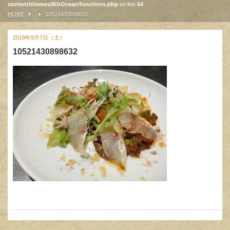
content/themes/8thOcean/functions.php
on line
64
HOME
10521430898632
2019年9月7日（土）
10521430898632