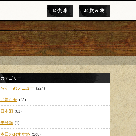
お食事
お飲み物
カテゴリー
おすすめメニュー
(224)
お知らせ
(43)
日本酒
(62)
未分類
(1)
本日のおすすめ
(108)