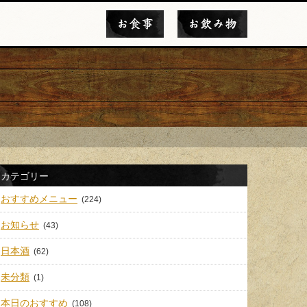
お食事
お飲み物
カテゴリー
おすすめメニュー
(224)
お知らせ
(43)
日本酒
(62)
未分類
(1)
本日のおすすめ
(108)