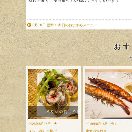
鮮度も良く、脂も乗っているのでおすすめです！
3月16日 更新！ 本日のおすすめメニュー
おす
R
2023年5月16日（火）
2019年8月16日（金）
イワシ梅しそ揚げ
車海老塩焼き