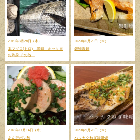
2019年3月28日（木）
2023年6月29日（木）
本マグロ(トロ)、黒鯛、ホッキ貝
銀鮭塩焼
お刺身 その他…
2018年11月14日（水）
2023年9月28日（木）
あん肝ポン酢
ハッカクねぎ味噌焼