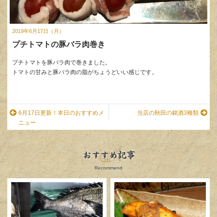
2019年6月17日（月）
プチトマトの豚バラ肉巻き
プチトマトを豚バラ肉で巻きました。
トマトの甘みと豚バラ肉の脂がちょうどいい感じです。
6月17日更新！本日のおすすめメ
当店の秋田の銘酒3種類
ニュー
おすすめ記事
Recommend