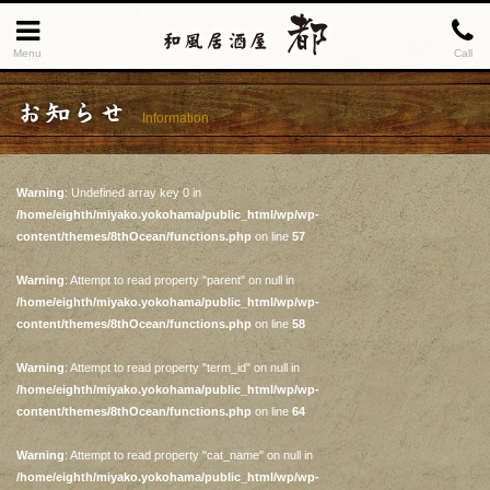
Menu
Call
お知らせ
Information
Warning
: Undefined array key 0 in
/home/eighth/miyako.yokohama/public_html/wp/wp-
content/themes/8thOcean/functions.php
on line
57
Warning
: Attempt to read property "parent" on null in
/home/eighth/miyako.yokohama/public_html/wp/wp-
content/themes/8thOcean/functions.php
on line
58
Warning
: Attempt to read property "term_id" on null in
/home/eighth/miyako.yokohama/public_html/wp/wp-
content/themes/8thOcean/functions.php
on line
64
Warning
: Attempt to read property "cat_name" on null in
/home/eighth/miyako.yokohama/public_html/wp/wp-