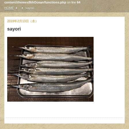
content/themes/8thOcean/functions.php
on line
64
HOME
sayori
2019年2月13日（水）
sayori