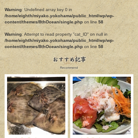
Warning
: Undefined array key 0 in
/home/eighth/miyako.yokohama/public_html/wp/wp-
content/themes/8thOcean/single.php
on line
58
Warning
: Attempt to read property "cat_ID" on null in
/home/eighth/miyako.yokohama/public_html/wp/wp-
content/themes/8thOcean/single.php
on line
58
おすすめ記事
Recommend