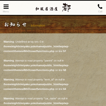
Menu
Call
お知らせ
Information
Warning
: Undefined array key 0 in
/home/eighth/miyako.yokohama/public_html/wp/wp-
content/themes/8thOcean/functions.php
on line
57
Warning
: Attempt to read property "parent" on null in
/home/eighth/miyako.yokohama/public_html/wp/wp-
content/themes/8thOcean/functions.php
on line
58
Warning
: Attempt to read property "term_id" on null in
/home/eighth/miyako.yokohama/public_html/wp/wp-
content/themes/8thOcean/functions.php
on line
64
Warning
: Attempt to read property "cat_name" on null in
/home/eighth/miyako.yokohama/public_html/wp/wp-