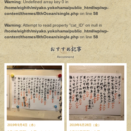
Warning
: Undefined array key 0 in
/home/eighth/miyako.yokohama/public_html/wp/wp-
content/themes/8thOcean/single.php
on line
58
Warning
: Attempt to read property "cat_ID" on null in
/home/eighth/miyako.yokohama/public_html/wp/wp-
content/themes/8thOcean/single.php
on line
58
おすすめ記事
Recommend
2019年9月4日（水）
2019年6月28日（金）