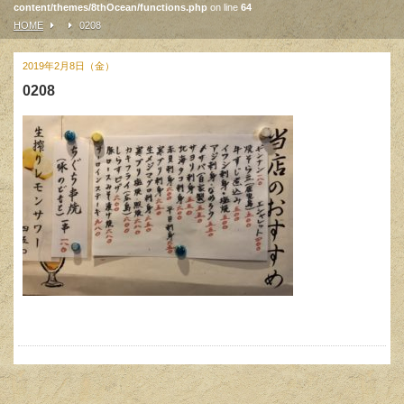
content/themes/8thOcean/functions.php
on line
64
HOME
0208
2019年2月8日（金）
0208