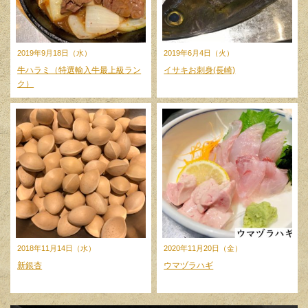
2019年9月18日（水）
2019年6月4日（火）
牛ハラミ（特選輸入牛最上級ラン
イサキお刺身(長崎)
ク）
2018年11月14日（水）
2020年11月20日（金）
新銀杏
ウマヅラハギ