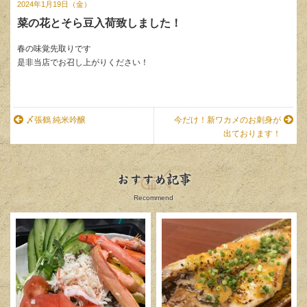
2024年1月19日（金）
菜の花とそら豆入荷致しました！
春の味覚先取りです
是非当店でお召し上がりください！
〆張鶴 純米吟醸
今だけ！新ワカメのお刺身が
出ております！
おすすめ記事
Recommend