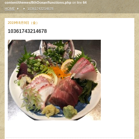
content/themes/8thOcean/functions.php
on line
64
HOME
10361743214678
2019年8月9日（金）
10361743214678