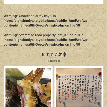
Warning
: Undefined array key 0 in
/home/eighth/miyako.yokohama/public_html/wp/wp-
content/themes/8thOcean/single.php
on line
58
Warning
: Attempt to read property "cat_ID" on null in
/home/eighth/miyako.yokohama/public_html/wp/wp-
content/themes/8thOcean/single.php
on line
58
おすすめ記事
Recommend