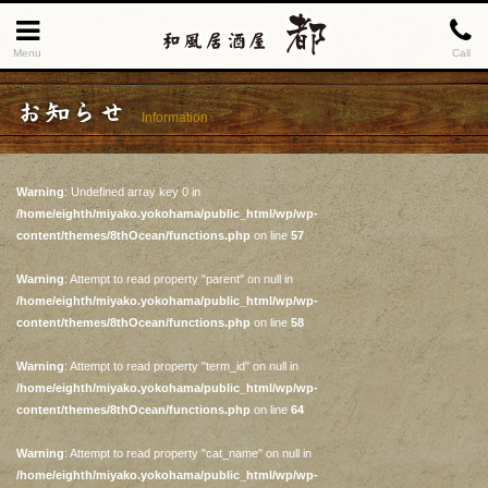
Menu
Call
お知らせ
Information
Warning
: Undefined array key 0 in
/home/eighth/miyako.yokohama/public_html/wp/wp-
content/themes/8thOcean/functions.php
on line
57
Warning
: Attempt to read property "parent" on null in
/home/eighth/miyako.yokohama/public_html/wp/wp-
content/themes/8thOcean/functions.php
on line
58
Warning
: Attempt to read property "term_id" on null in
/home/eighth/miyako.yokohama/public_html/wp/wp-
content/themes/8thOcean/functions.php
on line
64
Warning
: Attempt to read property "cat_name" on null in
/home/eighth/miyako.yokohama/public_html/wp/wp-