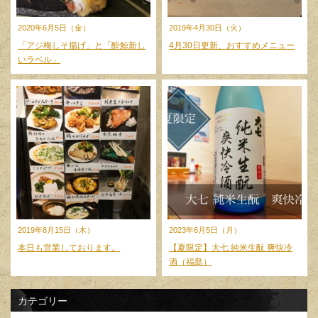
2020年6月5日（金）
2019年4月30日（火）
「アジ梅しそ揚げ」と「酔鯨新し
4月30日更新、おすすめメニュー
いラベル」
2019年8月15日（木）
2023年6月5日（月）
本日も営業しております。
【夏限定】大七 純米生酛 爽快冷
酒（福島）
カテゴリー