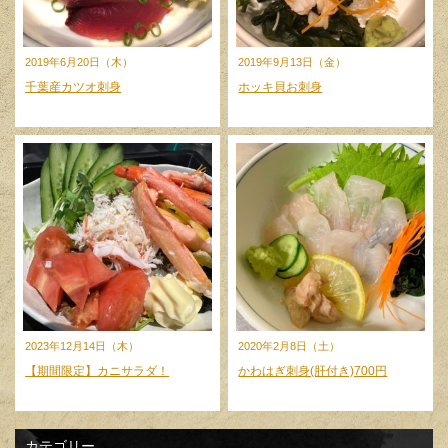
2019年6月20日（木）
2019年9月13日（金）
千葉産カツオ刺身
ホッキ貝お刺身
2023年12月14日（木）
2020年2月8日（土）
【期間限定】カニサラダ！
かわはぎ刺身(肝付き)700円
カテゴリー