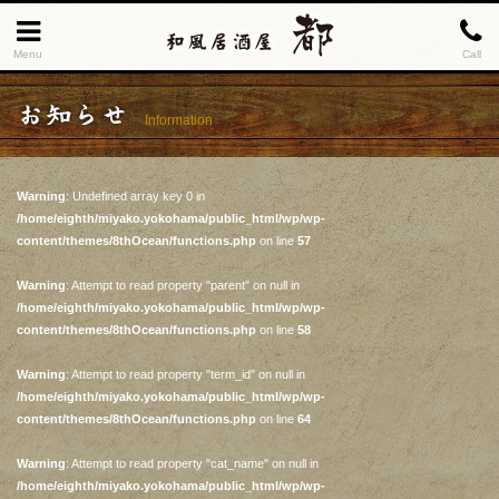
Menu
Call
お知らせ
Information
Warning
: Undefined array key 0 in
/home/eighth/miyako.yokohama/public_html/wp/wp-
content/themes/8thOcean/functions.php
on line
57
Warning
: Attempt to read property "parent" on null in
/home/eighth/miyako.yokohama/public_html/wp/wp-
content/themes/8thOcean/functions.php
on line
58
Warning
: Attempt to read property "term_id" on null in
/home/eighth/miyako.yokohama/public_html/wp/wp-
content/themes/8thOcean/functions.php
on line
64
Warning
: Attempt to read property "cat_name" on null in
/home/eighth/miyako.yokohama/public_html/wp/wp-