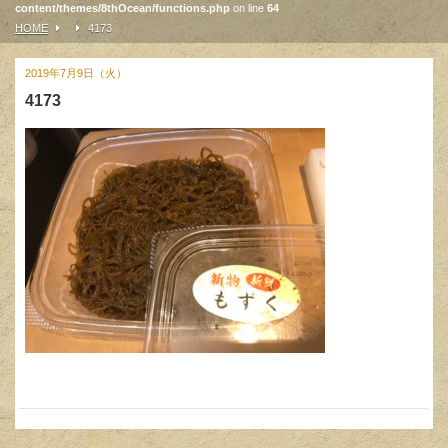
content/themes/8thOcean/functions.php
on line
64
HOME
4173
2019年7月9日（火）
4173