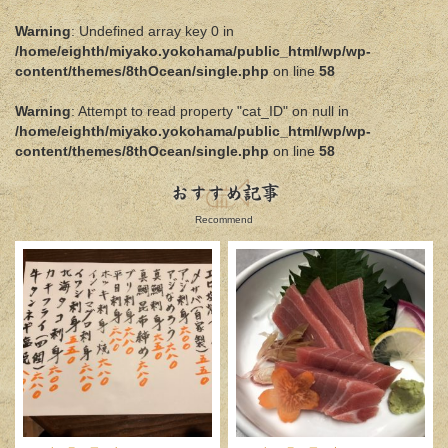
Warning
: Undefined array key 0 in
/home/eighth/miyako.yokohama/public_html/wp/wp-
content/themes/8thOcean/single.php
on line
58
Warning
: Attempt to read property "cat_ID" on null in
/home/eighth/miyako.yokohama/public_html/wp/wp-
content/themes/8thOcean/single.php
on line
58
おすすめ記事
Recommend