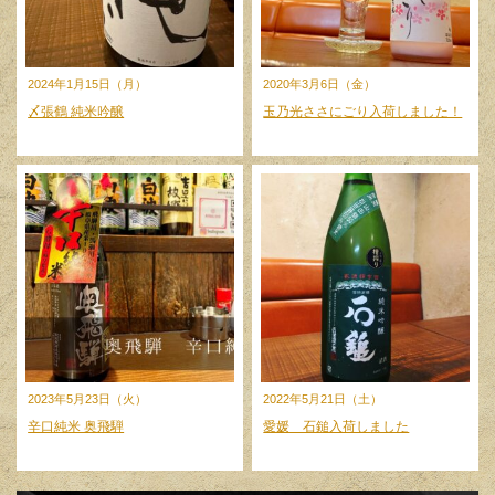
2024年1月15日（月）
2020年3月6日（金）
〆張鶴 純米吟醸
玉乃光ささにごり入荷しました！
2023年5月23日（火）
2022年5月21日（土）
辛口純米 奥飛騨
愛媛 石鎚入荷しました