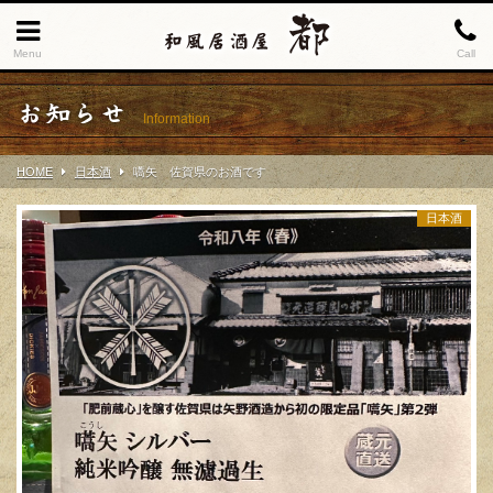
Menu
Call
お知らせ
Information
HOME
日本酒
嚆矢 佐賀県のお酒です
日本酒