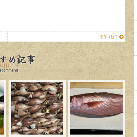
手作り餃子
すめ記事
ecommend