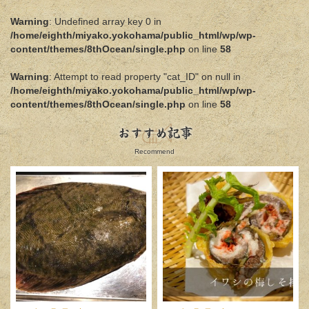
Warning
: Undefined array key 0 in
/home/eighth/miyako.yokohama/public_html/wp/wp-
content/themes/8thOcean/single.php
on line
58
Warning
: Attempt to read property "cat_ID" on null in
/home/eighth/miyako.yokohama/public_html/wp/wp-
content/themes/8thOcean/single.php
on line
58
おすすめ記事
Recommend