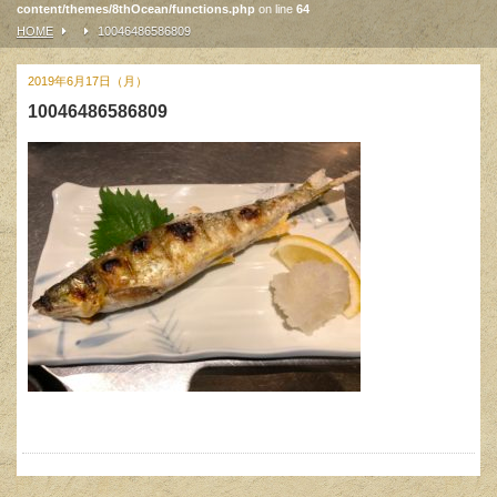
content/themes/8thOcean/functions.php
on line
64
HOME
10046486586809
2019年6月17日（月）
10046486586809