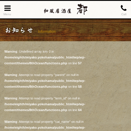
Menu
Call
お知らせ
Information
Warning
: Undefined array key 0 in
/home/eighth/miyako.yokohama/public_html/wp/wp-
content/themes/8thOcean/functions.php
on line
57
Warning
: Attempt to read property "parent" on null in
/home/eighth/miyako.yokohama/public_html/wp/wp-
content/themes/8thOcean/functions.php
on line
58
Warning
: Attempt to read property "term_id" on null in
/home/eighth/miyako.yokohama/public_html/wp/wp-
content/themes/8thOcean/functions.php
on line
64
Warning
: Attempt to read property "cat_name" on null in
/home/eighth/miyako.yokohama/public_html/wp/wp-