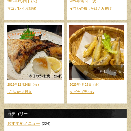
2019年12月3日（火）
2024年3月5日（火）
マコガレイお刺身❗️
イワシの梅しそはさみ揚げ
2019年12月24日（火）
2023年4月28日（金）
ブリのかま焼き
キビナゴ天ぷら
カテゴリー
おすすめメニュー
(224)