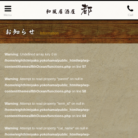
Menu
Call
お知らせ
Information
Warning
: Undefined array key 0 in
/home/eighth/miyako.yokohama/public_html/wp/wp-
content/themes/8thOcean/functions.php
on line
57
Warning
: Attempt to read property "parent" on null in
/home/eighth/miyako.yokohama/public_html/wp/wp-
content/themes/8thOcean/functions.php
on line
58
Warning
: Attempt to read property "term_id" on null in
/home/eighth/miyako.yokohama/public_html/wp/wp-
content/themes/8thOcean/functions.php
on line
64
Warning
: Attempt to read property "cat_name" on null in
/home/eighth/miyako.yokohama/public_html/wp/wp-