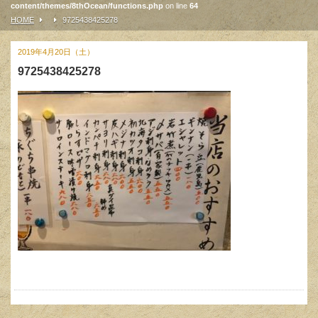
content/themes/8thOcean/functions.php
on line
64
HOME
9725438425278
2019年4月20日（土）
9725438425278