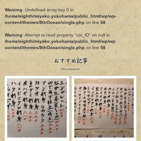
Warning
: Undefined array key 0 in
/home/eighth/miyako.yokohama/public_html/wp/wp-
content/themes/8thOcean/single.php
on line
58
Warning
: Attempt to read property "cat_ID" on null in
/home/eighth/miyako.yokohama/public_html/wp/wp-
content/themes/8thOcean/single.php
on line
58
おすすめ記事
Recommend