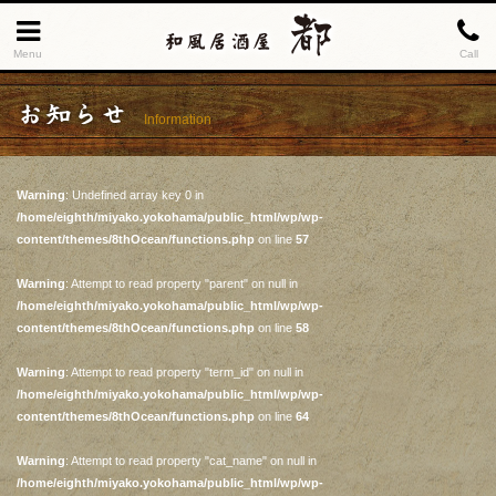
Menu
Call
お知らせ
Information
Warning
: Undefined array key 0 in
/home/eighth/miyako.yokohama/public_html/wp/wp-
content/themes/8thOcean/functions.php
on line
57
Warning
: Attempt to read property "parent" on null in
/home/eighth/miyako.yokohama/public_html/wp/wp-
content/themes/8thOcean/functions.php
on line
58
Warning
: Attempt to read property "term_id" on null in
/home/eighth/miyako.yokohama/public_html/wp/wp-
content/themes/8thOcean/functions.php
on line
64
Warning
: Attempt to read property "cat_name" on null in
/home/eighth/miyako.yokohama/public_html/wp/wp-