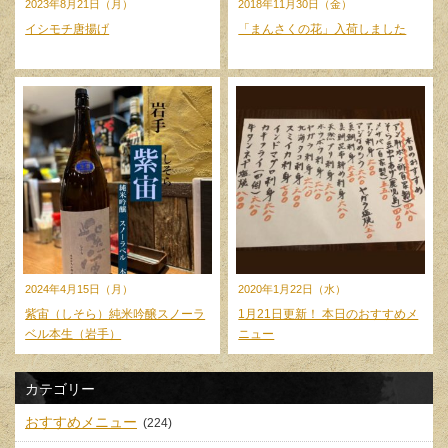
2023年8月21日（月）
2018年11月30日（金）
イシモチ唐揚げ
「まんさくの花」入荷しました
2024年4月15日（月）
2020年1月22日（水）
紫宙（しそら）純米吟醸スノーラ
1月21日更新！ 本日のおすすめメ
ベル本生（岩手）
ニュー
カテゴリー
おすすめメニュー
(224)