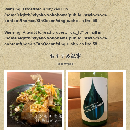
Warning
: Undefined array key 0 in
/home/eighth/miyako.yokohama/public_html/wp/wp-
content/themes/8thOcean/single.php
on line
58
Warning
: Attempt to read property "cat_ID" on null in
/home/eighth/miyako.yokohama/public_html/wp/wp-
content/themes/8thOcean/single.php
on line
58
おすすめ記事
Recommend