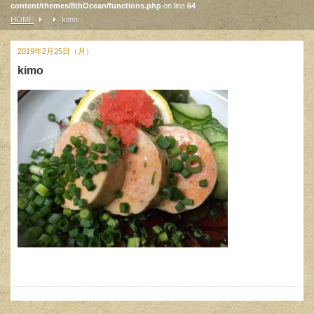
content/themes/8thOcean/functions.php
on line
64
HOME
kimo
2019年2月25日（月）
kimo