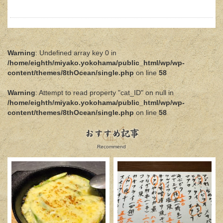
Warning
: Undefined array key 0 in
/home/eighth/miyako.yokohama/public_html/wp/wp-
content/themes/8thOcean/single.php
on line
58
Warning
: Attempt to read property "cat_ID" on null in
/home/eighth/miyako.yokohama/public_html/wp/wp-
content/themes/8thOcean/single.php
on line
58
おすすめ記事
Recommend