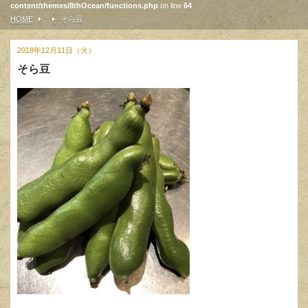
content/themes/8thOcean/functions.php
on line
64
HOME
そら豆
2018年12月11日（火）
そら豆