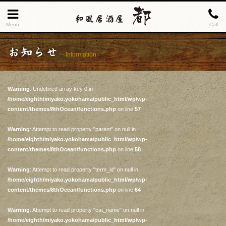
Menu
Call
お知らせ
Information
Warning
: Undefined array key 0 in
/home/eighth/miyako.yokohama/public_html/wp/wp-
content/themes/8thOcean/functions.php
on line
57
Warning
: Attempt to read property "parent" on null in
/home/eighth/miyako.yokohama/public_html/wp/wp-
content/themes/8thOcean/functions.php
on line
58
Warning
: Attempt to read property "term_id" on null in
/home/eighth/miyako.yokohama/public_html/wp/wp-
content/themes/8thOcean/functions.php
on line
64
Warning
: Attempt to read property "cat_name" on null in
/home/eighth/miyako.yokohama/public_html/wp/wp-