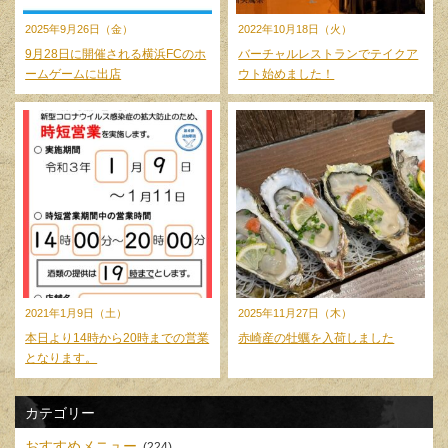
2025年9月26日（金）
2022年10月18日（火）
9月28日に開催される横浜FCのホ
バーチャルレストランでテイクア
ームゲームに出店
ウト始めました！
2021年1月9日（土）
2025年11月27日（木）
本日より14時から20時までの営業
赤崎産の牡蠣を入荷しました
となります。
カテゴリー
おすすめメニュー
(224)