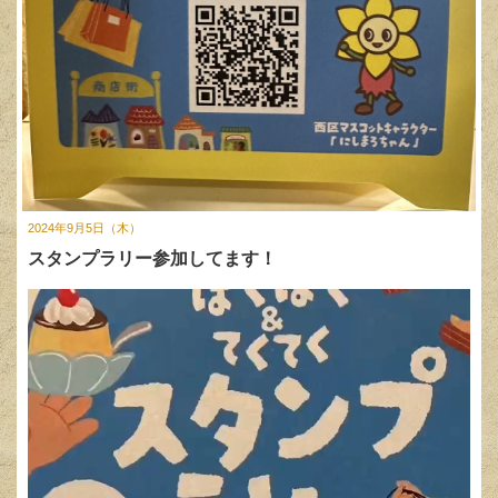
2024年9月5日（木）
スタンプラリー参加してます！
動
画
プ
レ
ー
ヤ
ー