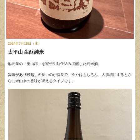
2024年7月18日（木）
太平山 生酛純米
地元産の「美山錦」を家伝生酛仕込みで醸した純米酒。
旨味があり喉越しの良いのが特長で、冷やはもちろん、人肌燗にするとさ
らに米由来の旨味が冴えるタイプです。