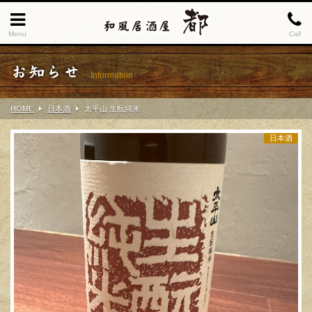
Menu
Call
お知らせ
Information
HOME
日本酒
太平山 生酛純米
日本酒