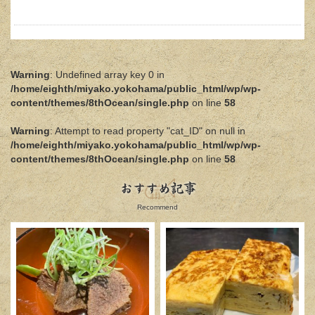
Warning
: Undefined array key 0 in
/home/eighth/miyako.yokohama/public_html/wp/wp-
content/themes/8thOcean/single.php
on line
58
Warning
: Attempt to read property "cat_ID" on null in
/home/eighth/miyako.yokohama/public_html/wp/wp-
content/themes/8thOcean/single.php
on line
58
おすすめ記事
Recommend