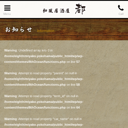
Menu
Call
お知らせ
Information
Warning
: Undefined array key 0 in
/home/eighth/miyako.yokohama/public_html/wp/wp-
content/themes/8thOcean/functions.php
on line
57
Warning
: Attempt to read property "parent" on null in
/home/eighth/miyako.yokohama/public_html/wp/wp-
content/themes/8thOcean/functions.php
on line
58
Warning
: Attempt to read property "term_id" on null in
/home/eighth/miyako.yokohama/public_html/wp/wp-
content/themes/8thOcean/functions.php
on line
64
Warning
: Attempt to read property "cat_name" on null in
/home/eighth/miyako.yokohama/public_html/wp/wp-