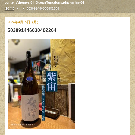
content/themes/8thOcean/functions.php
on line
64
HOME
503891446030402264
2024年4月15日（月）
503891446030402264