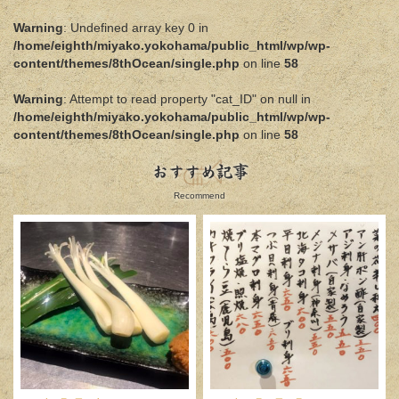
Warning
: Undefined array key 0 in
/home/eighth/miyako.yokohama/public_html/wp/wp-
content/themes/8thOcean/single.php
on line
58
Warning
: Attempt to read property "cat_ID" on null in
/home/eighth/miyako.yokohama/public_html/wp/wp-
content/themes/8thOcean/single.php
on line
58
おすすめ記事
Recommend