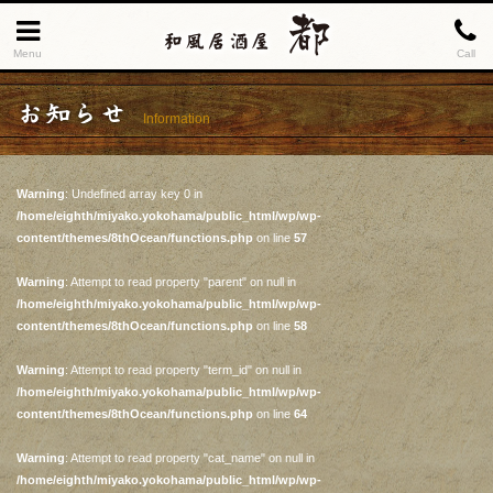
Menu
Call
お知らせ
Information
Warning
: Undefined array key 0 in
/home/eighth/miyako.yokohama/public_html/wp/wp-
content/themes/8thOcean/functions.php
on line
57
Warning
: Attempt to read property "parent" on null in
/home/eighth/miyako.yokohama/public_html/wp/wp-
content/themes/8thOcean/functions.php
on line
58
Warning
: Attempt to read property "term_id" on null in
/home/eighth/miyako.yokohama/public_html/wp/wp-
content/themes/8thOcean/functions.php
on line
64
Warning
: Attempt to read property "cat_name" on null in
/home/eighth/miyako.yokohama/public_html/wp/wp-