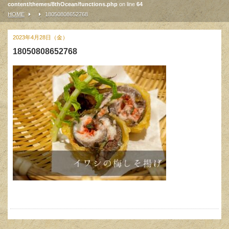
content/themes/8thOcean/functions.php
on line
64
HOME
18050808652768
2023年4月28日（金）
18050808652768