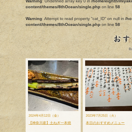
Warning
: Undefined array key 0 in
/home/eighth/miyak
content/themes/8thOcean/single.php
on line
58
Warning
: Attempt to read property "cat_ID" on null in
/ho
content/themes/8thOcean/single.php
on line
58
おす
R
2024年4月12日（金）
2023年7月25日（火）
【神奈川産】土ねぎ一本焼
本日のおすすめメニュー