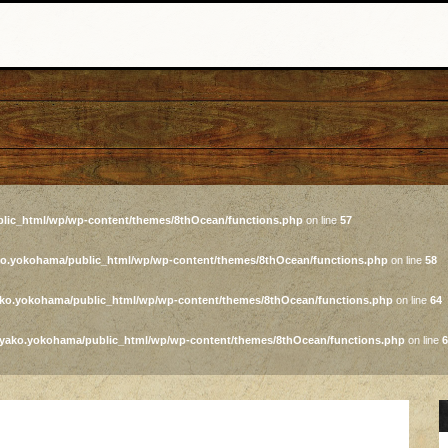
lic_html/wp/wp-content/themes/8thOcean/functions.php
on line
57
ko.yokohama/public_html/wp/wp-content/themes/8thOcean/functions.php
on line
58
ako.yokohama/public_html/wp/wp-content/themes/8thOcean/functions.php
on line
64
iyako.yokohama/public_html/wp/wp-content/themes/8thOcean/functions.php
on line
6