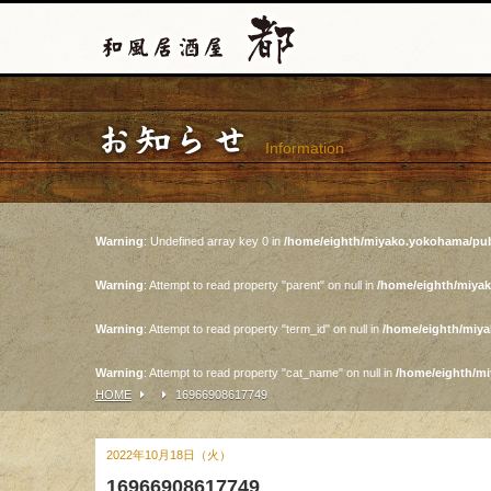
お知らせ
Information
Warning
: Undefined array key 0 in
/home/eighth/miyako.yokohama/pub
Warning
: Attempt to read property "parent" on null in
/home/eighth/miya
Warning
: Attempt to read property "term_id" on null in
/home/eighth/miy
Warning
: Attempt to read property "cat_name" on null in
/home/eighth/m
HOME
16966908617749
2022年10月18日（火）
16966908617749