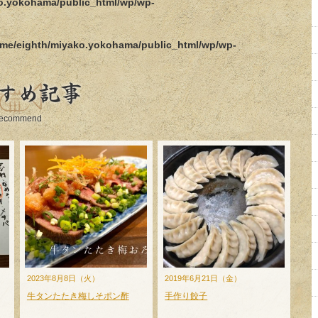
o.yokohama/public_html/wp/wp-
me/eighth/miyako.yokohama/public_html/wp/wp-
すめ記事
ecommend
2023年8月8日（火）
2019年6月21日（金）
牛タンたたき梅しそポン酢
手作り餃子