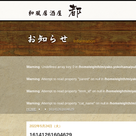
お知らせ
Information
Warning
: Undefined array key 0 in
/home/eighth/miyako.yokohama/pub
Warning
: Attempt to read property "parent" on null in
/home/eighth/miya
Warning
: Attempt to read property "term_id" on null in
/home/eighth/miy
Warning
: Attempt to read property "cat_name" on null in
/home/eighth/m
HOME
16141261604629
2022年5月24日（火）
16141261604629