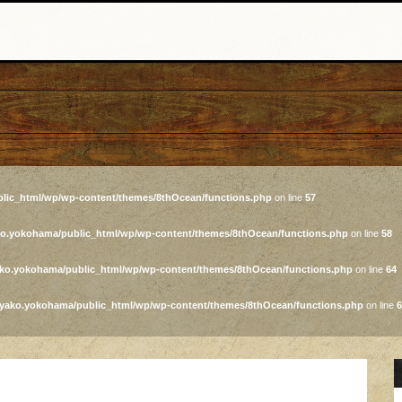
lic_html/wp/wp-content/themes/8thOcean/functions.php
on line
57
ko.yokohama/public_html/wp/wp-content/themes/8thOcean/functions.php
on line
58
ako.yokohama/public_html/wp/wp-content/themes/8thOcean/functions.php
on line
64
iyako.yokohama/public_html/wp/wp-content/themes/8thOcean/functions.php
on line
6