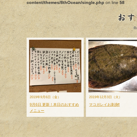
content/themes/8thOcean/single.php
on line
58
おす
R
2019年9月6日（金）
2019年12月3日（火）
9月6日 更新！本日のおすすめ
マコガレイお刺身❗️
メニュー