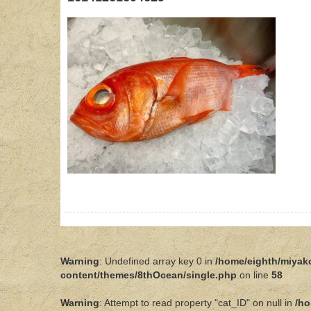
Warning
: Undefined array key 0 in
/home/eighth/miyak
content/themes/8thOcean/single.php
on line
58
Warning
: Attempt to read property "cat_ID" on null in
/ho