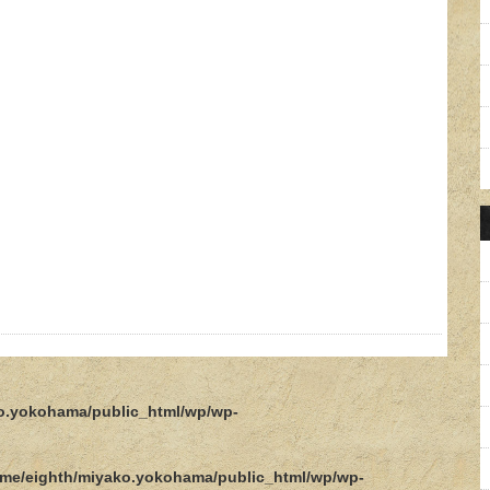
o.yokohama/public_html/wp/wp-
me/eighth/miyako.yokohama/public_html/wp/wp-