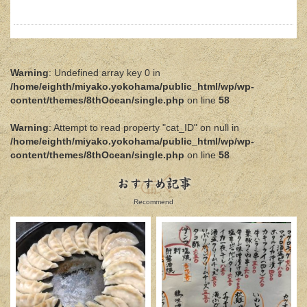
Warning
: Undefined array key 0 in
/home/eighth/miyako.yokohama/public_html/wp/wp-
content/themes/8thOcean/single.php
on line
58
Warning
: Attempt to read property "cat_ID" on null in
/home/eighth/miyako.yokohama/public_html/wp/wp-
content/themes/8thOcean/single.php
on line
58
おすすめ記事
Recommend