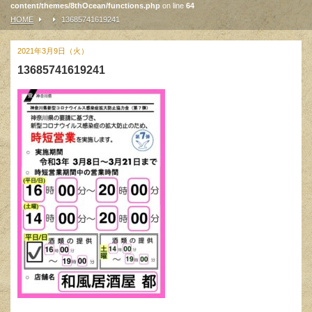
content/themes/8thOcean/functions.php
on line
64
HOME
13685741619241
2021年3月9日（火）
13685741619241