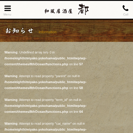
Menu
Call
お知らせ
Information
Warning
: Undefined array key 0 in
/home/eighth/miyako.yokohama/public_html/wp/wp-
content/themes/8thOcean/functions.php
on line
57
Warning
: Attempt to read property "parent" on null in
/home/eighth/miyako.yokohama/public_html/wp/wp-
content/themes/8thOcean/functions.php
on line
58
Warning
: Attempt to read property "term_id" on null in
/home/eighth/miyako.yokohama/public_html/wp/wp-
content/themes/8thOcean/functions.php
on line
64
Warning
: Attempt to read property "cat_name" on null in
/home/eighth/miyako.yokohama/public_html/wp/wp-