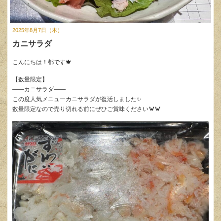
2025年8月7日（木）
カニサラダ
こんにちは！都です🍁
【数量限定】
——カニサラダ——
この度人気メニューカニサラダが復活しました✨
数量限定なので売り切れる前にぜひご賞味ください🦀🦀