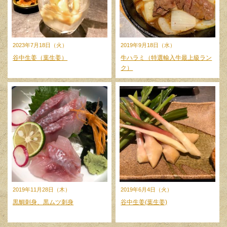
2023年7月18日（火）
2019年9月18日（水）
谷中生姜（葉生姜）
牛ハラミ（特選輸入牛最上級ラン
ク）
2019年11月28日（木）
2019年6月4日（火）
黒鯛刺身、黒ムツ刺身
谷中生姜(葉生姜)