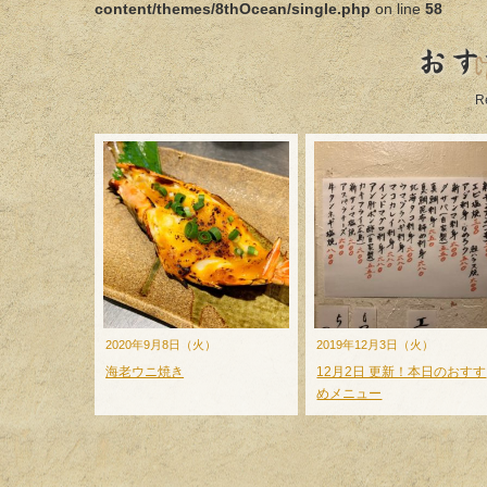
content/themes/8thOcean/single.php
on line
58
おす
R
2020年9月8日（火）
2019年12月3日（火）
海老ウニ焼き
12月2日 更新！本日のおすす
めメニュー