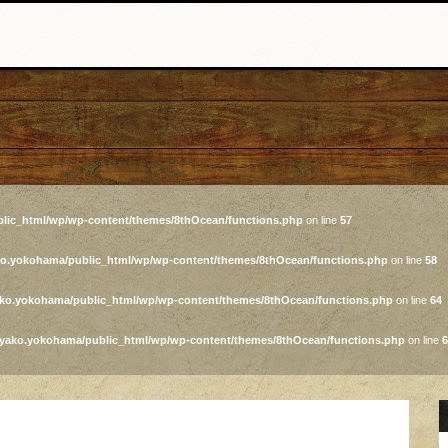
lic_html/wp/wp-content/themes/8thOcean/functions.php
on line
57
ko.yokohama/public_html/wp/wp-content/themes/8thOcean/functions.php
on line
58
ako.yokohama/public_html/wp/wp-content/themes/8thOcean/functions.php
on line
64
iyako.yokohama/public_html/wp/wp-content/themes/8thOcean/functions.php
on line
6