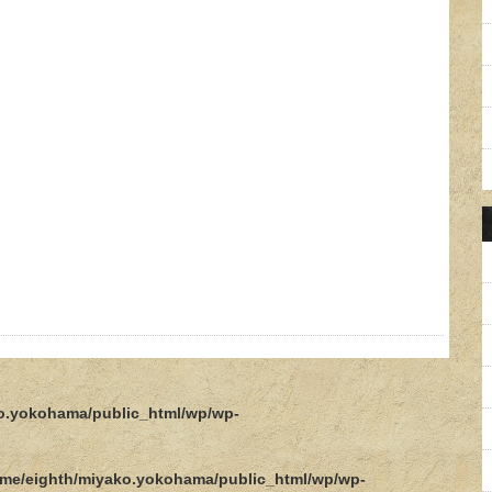
o.yokohama/public_html/wp/wp-
me/eighth/miyako.yokohama/public_html/wp/wp-