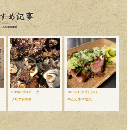
すめ記事
ecommend
2019年7月30日（火）
2019年11月7日（木）
サザエお刺身
牛たんネギ塩焼