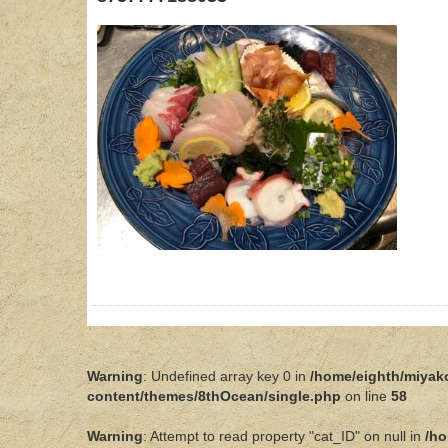
Warning
: Undefined array key 0 in
/home/eighth/miyak
content/themes/8thOcean/single.php
on line
58
Warning
: Attempt to read property "cat_ID" on null in
/ho