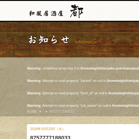
お知らせ
Information
Warning
: Undefined array key 0 in
/home/eighth/miyako.yokohama/pub
Warning
: Attempt to read property "parent" on null in
/home/eighth/miya
Warning
: Attempt to read property "term_id" on null in
/home/eighth/miy
Warning
: Attempt to read property "cat_name" on null in
/home/eighth/m
HOME
8757777188033
2018年10月23日（火）
8757777188033