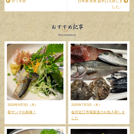
ホッキ貝
日本酒 景虎 超辛口入荷しま
した。
おすすめ記事
Recommend
2020年9月3日（木）
2025年7月3日（木）
新サンマお刺身！
金沢近江市場直送のお魚入荷しま
した