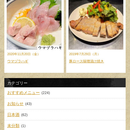
2020年11月20日（金）
2019年7月29日（月）
ウマヅラハギ
豚ロース味噌漬け焼き
カテゴリー
おすすめメニュー
(224)
お知らせ
(43)
日本酒
(62)
未分類
(1)