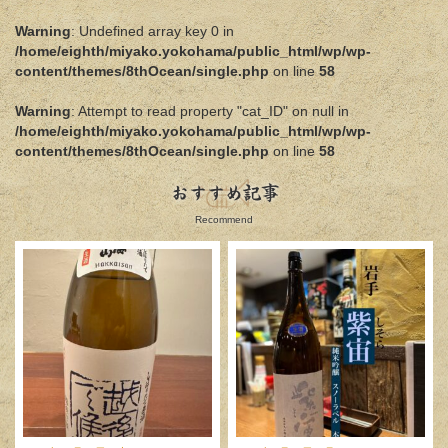
Warning
: Undefined array key 0 in
/home/eighth/miyako.yokohama/public_html/wp/wp-
content/themes/8thOcean/single.php
on line
58
Warning
: Attempt to read property "cat_ID" on null in
/home/eighth/miyako.yokohama/public_html/wp/wp-
content/themes/8thOcean/single.php
on line
58
おすすめ記事
Recommend