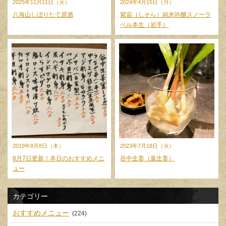
2025年11月11日（火）
2024年4月15日（月）
八海山しぼりたて原酒
紫宙（しそら）純米吟醸スノーラ
ベル本生（岩手）
2019年8月8日（木）
2023年7月18日（火）
8月7日更新！本日のおすすめメニ
谷中生姜（葉生姜）
ュー
カテゴリー
おすすめメニュー
(224)