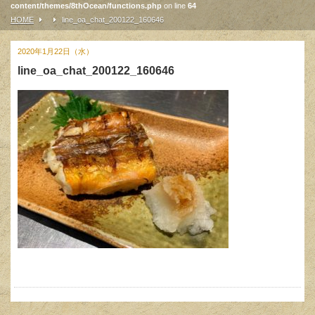
content/themes/8thOcean/functions.php
on line
64
HOME
line_oa_chat_200122_160646
2020年1月22日（水）
line_oa_chat_200122_160646