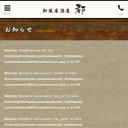
Menu
Call
お知らせ
Information
Warning
: Undefined array key 0 in
/home/eighth/miyako.yokohama/public_html/wp/wp-
content/themes/8thOcean/functions.php
on line
57
Warning
: Attempt to read property "parent" on null in
/home/eighth/miyako.yokohama/public_html/wp/wp-
content/themes/8thOcean/functions.php
on line
58
Warning
: Attempt to read property "term_id" on null in
/home/eighth/miyako.yokohama/public_html/wp/wp-
content/themes/8thOcean/functions.php
on line
64
Warning
: Attempt to read property "cat_name" on null in
/home/eighth/miyako.yokohama/public_html/wp/wp-