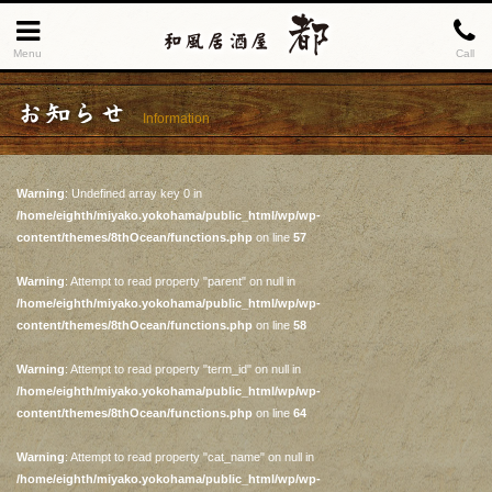
Menu
Call
お知らせ
Information
Warning
: Undefined array key 0 in
/home/eighth/miyako.yokohama/public_html/wp/wp-
content/themes/8thOcean/functions.php
on line
57
Warning
: Attempt to read property "parent" on null in
/home/eighth/miyako.yokohama/public_html/wp/wp-
content/themes/8thOcean/functions.php
on line
58
Warning
: Attempt to read property "term_id" on null in
/home/eighth/miyako.yokohama/public_html/wp/wp-
content/themes/8thOcean/functions.php
on line
64
Warning
: Attempt to read property "cat_name" on null in
/home/eighth/miyako.yokohama/public_html/wp/wp-