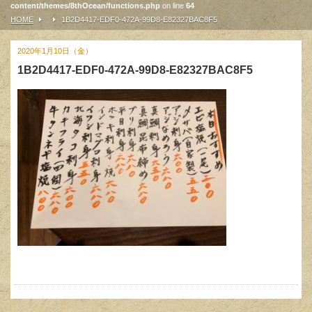
content/themes/8thOcean/functions.php
on line
64
HOME
1B2D4417-EDF0-472A-99D8-E82327BAC8F5
2020年1月10日（金）
1B2D4417-EDF0-472A-99D8-E82327BAC8F5