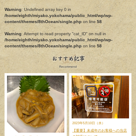
Warning
: Undefined array key 0 in
/home/eighth/miyako.yokohama/public_html/wp/wp-
content/themes/8thOcean/single.php
on line
58
Warning
: Attempt to read property "cat_ID" on null in
/home/eighth/miyako.yokohama/public_html/wp/wp-
content/themes/8thOcean/single.php
on line
58
おすすめ記事
Recommend
2023年5月10日（水）
【重要】未成年のお客様への当店