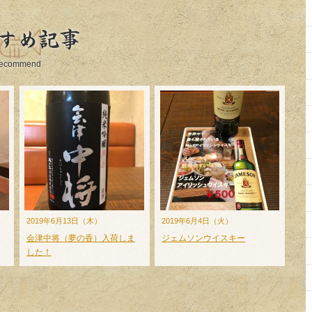
すめ記事
ecommend
2019年6月13日（木）
2019年6月4日（火）
会津中将（夢の香）入荷しま
ジェムソンウイスキー
した！