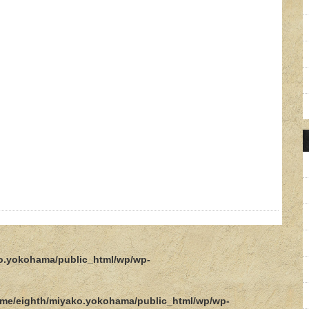
o.yokohama/public_html/wp/wp-
me/eighth/miyako.yokohama/public_html/wp/wp-