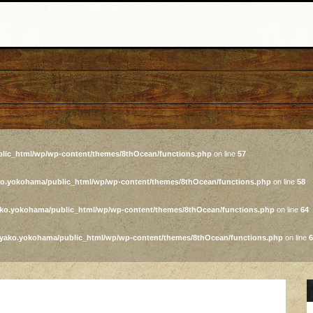
lic_html/wp/wp-content/themes/8thOcean/functions.php
on line
57
ko.yokohama/public_html/wp/wp-content/themes/8thOcean/functions.php
on line
58
ako.yokohama/public_html/wp/wp-content/themes/8thOcean/functions.php
on line
64
iyako.yokohama/public_html/wp/wp-content/themes/8thOcean/functions.php
on line
6