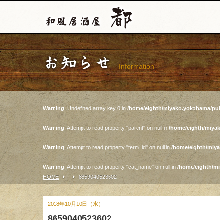
お知らせ
Information
Warning
: Undefined array key 0 in
/home/eighth/miyako.yokohama/pub
Warning
: Attempt to read property "parent" on null in
/home/eighth/miya
Warning
: Attempt to read property "term_id" on null in
/home/eighth/miy
Warning
: Attempt to read property "cat_name" on null in
/home/eighth/m
HOME
8659040523602
2018年10月10日（水）
8659040523602