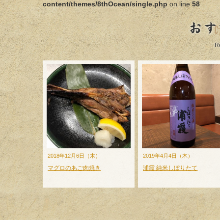
content/themes/8thOcean/single.php
on line
58
おす
R
2018年12月6日（木）
2019年4月4日（木）
マグロのあご肉焼き
浦霞 純米しぼりたて