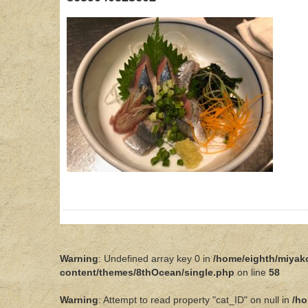
Warning
: Undefined array key 0 in
/home/eighth/miyak
content/themes/8thOcean/single.php
on line
58
Warning
: Attempt to read property "cat_ID" on null in
/ho