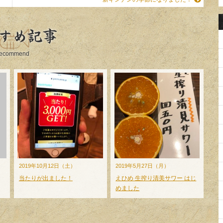
すめ記事
ecommend
2019年10月12日（土）
2019年5月27日（月）
当たりが出ました！
えひめ 生搾り清美サワー はじ
めました