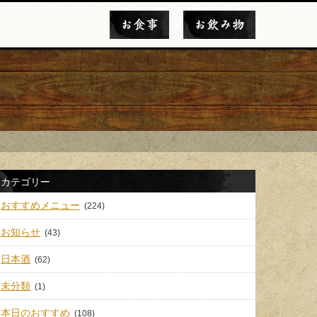
お食事
お飲み物
カテゴリー
おすすめメニュー
(224)
お知らせ
(43)
日本酒
(62)
未分類
(1)
本日のおすすめ
(108)