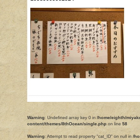
Warning
: Undefined array key 0 in
/home/eighth/miyak
content/themes/8thOcean/single.php
on line
58
Warning
: Attempt to read property "cat_ID" on null in
/ho