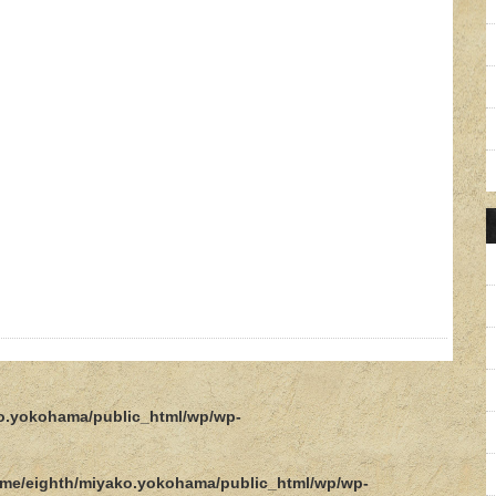
o.yokohama/public_html/wp/wp-
me/eighth/miyako.yokohama/public_html/wp/wp-