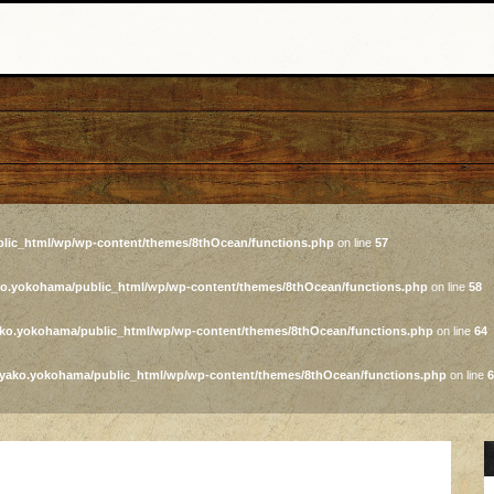
lic_html/wp/wp-content/themes/8thOcean/functions.php
on line
57
ko.yokohama/public_html/wp/wp-content/themes/8thOcean/functions.php
on line
58
ako.yokohama/public_html/wp/wp-content/themes/8thOcean/functions.php
on line
64
iyako.yokohama/public_html/wp/wp-content/themes/8thOcean/functions.php
on line
6