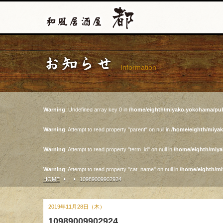
お知らせ
Information
Warning
: Undefined array key 0 in
/home/eighth/miyako.yokohama/pub
Warning
: Attempt to read property "parent" on null in
/home/eighth/miya
Warning
: Attempt to read property "term_id" on null in
/home/eighth/miy
Warning
: Attempt to read property "cat_name" on null in
/home/eighth/m
HOME
10989009902924
2019年11月28日（木）
10989009902924