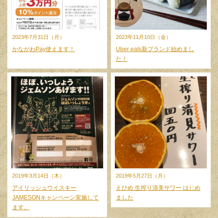
2023年7月31日（月）
2023年11月10日（金）
かながわPay使えます！
Uber eats新ブランド始めまし
た！
2019年3月14日（木）
2019年5月27日（月）
アイリッシュウイスキー
えひめ 生搾り清美サワー はじめ
JAMESONキャンペーン実施して
ました
ます。