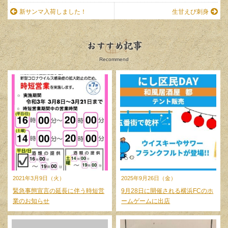
新サンマ入荷しました！
生甘えび刺身
おすすめ記事
Recommend
2021年3月9日（火）
2025年9月26日（金）
緊急事態宣言の延長に伴う時短営
9月28日に開催される横浜FCのホ
業のお知らせ
ームゲームに出店