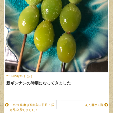
2019年9月30日（月）
新ギンナンの時期になってきました
山形 米鶴 磨き五割辛口瓶囲い(限
あん肝ポン酢
定品)入荷しました！