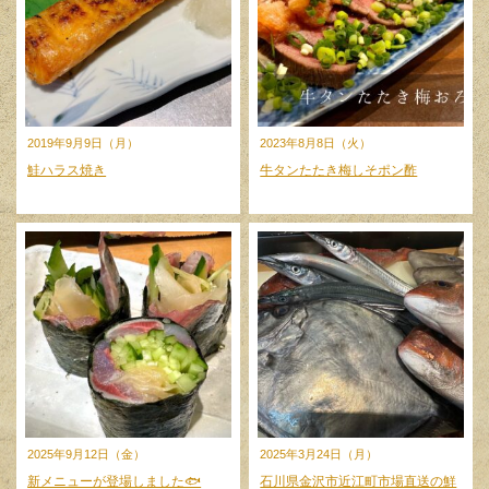
2019年9月9日（月）
2023年8月8日（火）
鮭ハラス焼き
牛タンたたき梅しそポン酢
2025年9月12日（金）
2025年3月24日（月）
新メニューが登場しました🐟
石川県金沢市近江町市場直送の鮮