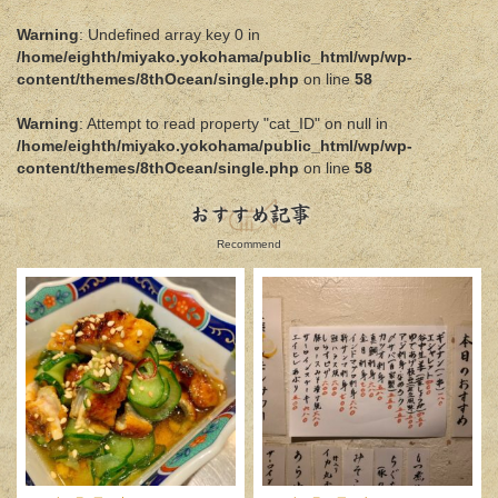
Warning
: Undefined array key 0 in
/home/eighth/miyako.yokohama/public_html/wp/wp-
content/themes/8thOcean/single.php
on line
58
Warning
: Attempt to read property "cat_ID" on null in
/home/eighth/miyako.yokohama/public_html/wp/wp-
content/themes/8thOcean/single.php
on line
58
おすすめ記事
Recommend