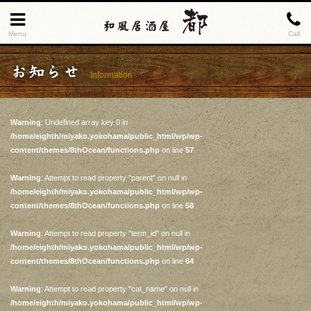
Menu
Call
お知らせ
Information
Warning
: Undefined array key 0 in
/home/eighth/miyako.yokohama/public_html/wp/wp-
content/themes/8thOcean/functions.php
on line
57
Warning
: Attempt to read property "parent" on null in
/home/eighth/miyako.yokohama/public_html/wp/wp-
content/themes/8thOcean/functions.php
on line
58
Warning
: Attempt to read property "term_id" on null in
/home/eighth/miyako.yokohama/public_html/wp/wp-
content/themes/8thOcean/functions.php
on line
64
Warning
: Attempt to read property "cat_name" on null in
/home/eighth/miyako.yokohama/public_html/wp/wp-