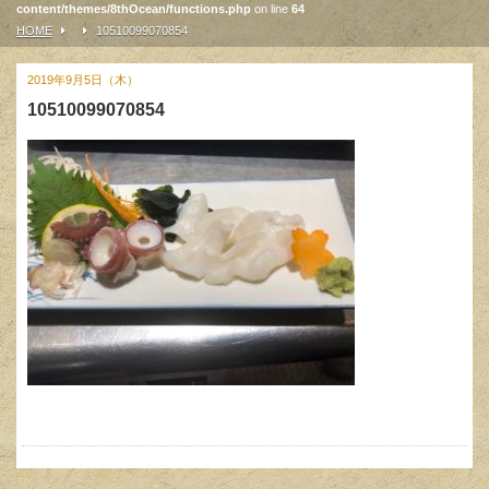
content/themes/8thOcean/functions.php
on line
64
HOME
10510099070854
2019年9月5日（木）
10510099070854