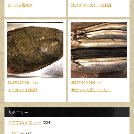
クロムツ塩焼き
活け〆 マコガレイお刺身
2019年12月3日（火）
2020年10月26日（月）
マコガレイお刺身❗️
新サンマ入荷しました！
カテゴリー
おすすめメニュー
(224)
お知らせ