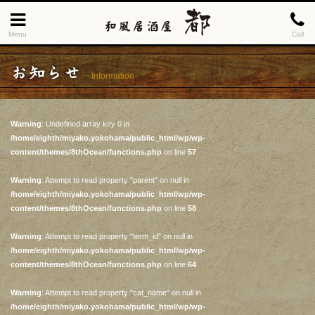
Menu
Call
お知らせ
Information
Warning
: Undefined array key 0 in
/home/eighth/miyako.yokohama/public_html/wp/wp-
content/themes/8thOcean/functions.php
on line
57
Warning
: Attempt to read property "parent" on null in
/home/eighth/miyako.yokohama/public_html/wp/wp-
content/themes/8thOcean/functions.php
on line
58
Warning
: Attempt to read property "term_id" on null in
/home/eighth/miyako.yokohama/public_html/wp/wp-
content/themes/8thOcean/functions.php
on line
64
Warning
: Attempt to read property "cat_name" on null in
/home/eighth/miyako.yokohama/public_html/wp/wp-