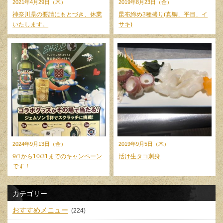
2021年4月29日（木）
2019年8月23日（金）
神奈川県の要請にもとづき、休業
昆布締め3種盛り(真鯛、平目、イ
いたします。
サキ)
2024年9月13日（金）
2019年9月5日（木）
9/1から10/31までのキャンペーン
活け生タコ刺身
です！
カテゴリー
おすすめメニュー
(224)