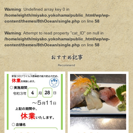
Warning
: Undefined array key 0 in
/home/eighth/miyako.yokohama/public_html/wp/wp-
content/themes/8thOcean/single.php
on line
58
Warning
: Attempt to read property "cat_ID" on null in
/home/eighth/miyako.yokohama/public_html/wp/wp-
content/themes/8thOcean/single.php
on line
58
おすすめ記事
Recommend