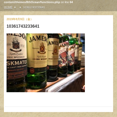
content/themes/8thOcean/functions.php
on line
64
HOME
10361743233641
2019年8月9日（金）
10361743233641