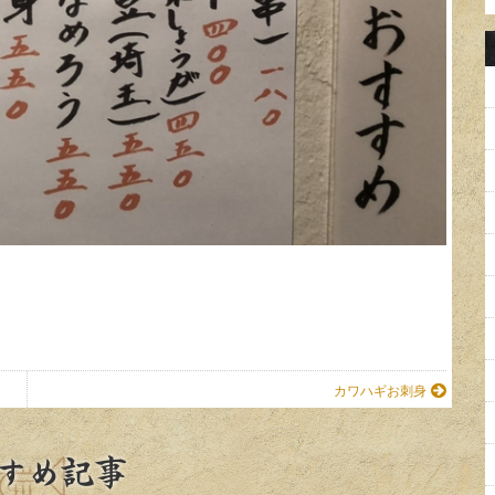
カワハギお刺身
すめ記事