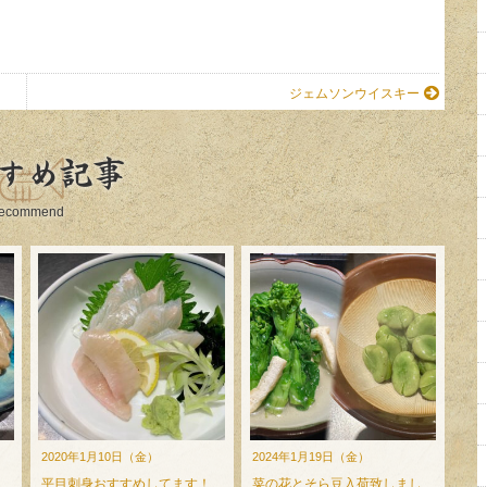
ジェムソンウイスキー
すめ記事
ecommend
2020年1月10日（金）
2024年1月19日（金）
平目刺身おすすめしてます！
菜の花とそら豆入荷致しまし