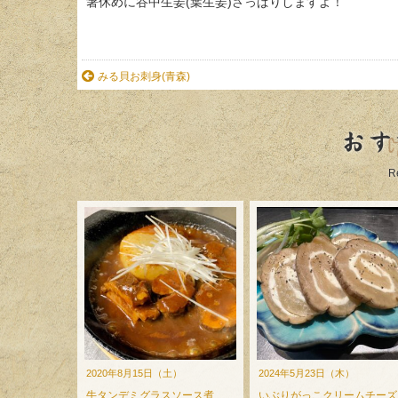
箸休めに谷中生姜(葉生姜)さっぱりしますよ！
みる貝お刺身(青森)
おす
R
2020年8月15日（土）
2024年5月23日（木）
牛タンデミグラスソース煮
いぶりがっこクリームチーズ