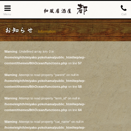
Menu
Call
お知らせ
Information
Warning
: Undefined array key 0 in
/home/eighth/miyako.yokohama/public_html/wp/wp-
content/themes/8thOcean/functions.php
on line
57
Warning
: Attempt to read property "parent" on null in
/home/eighth/miyako.yokohama/public_html/wp/wp-
content/themes/8thOcean/functions.php
on line
58
Warning
: Attempt to read property "term_id" on null in
/home/eighth/miyako.yokohama/public_html/wp/wp-
content/themes/8thOcean/functions.php
on line
64
Warning
: Attempt to read property "cat_name" on null in
/home/eighth/miyako.yokohama/public_html/wp/wp-