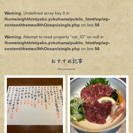
Warning
: Undefined array key 0 in
/home/eighth/miyako.yokohama/public_html/wp/wp-
content/themes/8thOcean/single.php
on line
58
Warning
: Attempt to read property "cat_ID" on null in
/home/eighth/miyako.yokohama/public_html/wp/wp-
content/themes/8thOcean/single.php
on line
58
おすすめ記事
Recommend