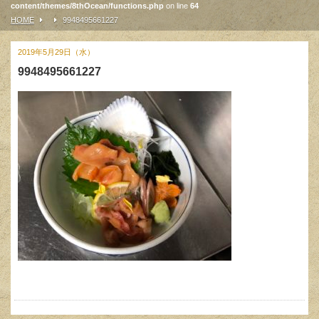
content/themes/8thOcean/functions.php
on line
64
HOME
9948495661227
2019年5月29日（水）
9948495661227