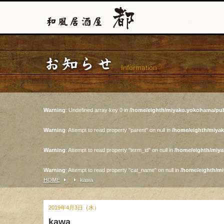
お知らせ
Information
Warning
: Undefined array key 0 in
/home/eighth/miyako.yokohama/pub
Warning
: Attempt to read property "parent" on null in
/home/eighth/miya
Warning
: Attempt to read property "term_id" on null in
/home/eighth/miy
Warning
: Attempt to read property "cat_name" on null in
/home/eighth/m
HOME
kawa
2019年4月3日（水）
kawa