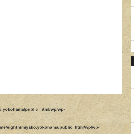
o.yokohama/public_html/wp/wp-
me/eighth/miyako.yokohama/public_html/wp/wp-