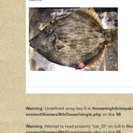
Warning
: Undefined array key 0 in
/home/eighth/miyak
content/themes/8thOcean/single.php
on line
58
Warning
: Attempt to read property "cat_ID" on null in
/ho
content/themes/8thOcean/single.php
on line
58