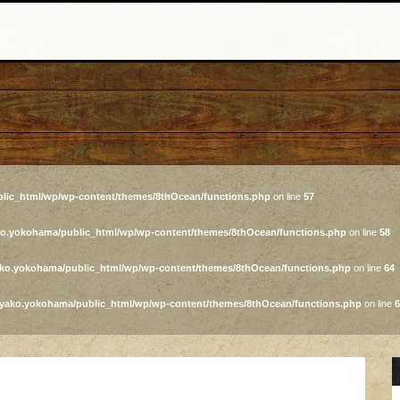
lic_html/wp/wp-content/themes/8thOcean/functions.php
on line
57
ko.yokohama/public_html/wp/wp-content/themes/8thOcean/functions.php
on line
58
ako.yokohama/public_html/wp/wp-content/themes/8thOcean/functions.php
on line
64
iyako.yokohama/public_html/wp/wp-content/themes/8thOcean/functions.php
on line
6