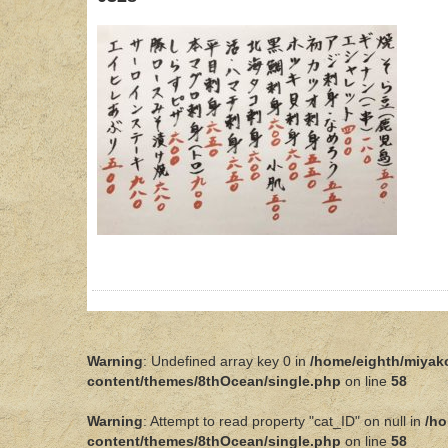
Warning
: Undefined array key 0 in
/home/eighth/miyak
content/themes/8thOcean/single.php
on line
58
Warning
: Attempt to read property "cat_ID" on null in
/ho
content/themes/8thOcean/single.php
on line
58