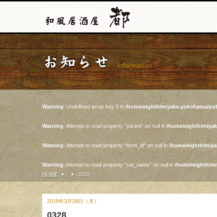
お知らせ
Information
Warning
: Undefined array key 0 in
/home/eighth/miyako.yokohama/pub
Warning
: Attempt to read property "parent" on null in
/home/eighth/miya
Warning
: Attempt to read property "term_id" on null in
/home/eighth/miy
Warning
: Attempt to read property "cat_name" on null in
/home/eighth/m
HOME
0328
2019年3月28日（木）
0328