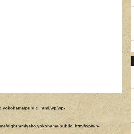
o.yokohama/public_html/wp/wp-
me/eighth/miyako.yokohama/public_html/wp/wp-