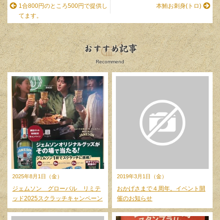
1合800円のところ500円で提供し
本鮪お刺身(トロ)
てます。
おすすめ記事
Recommend
2025年8月1日（金）
2019年3月1日（金）
ジェムソン グローバル リミテ
おかげさまで４周年。イベント開
ッド2025スクラッチキャンペーン
催のお知らせ