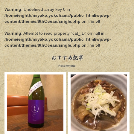
Warning
: Undefined array key 0 in
/home/eighth/miyako.yokohama/public_html/wp/wp-
content/themes/8thOcean/single.php
on line
58
Warning
: Attempt to read property "cat_ID" on null in
/home/eighth/miyako.yokohama/public_html/wp/wp-
content/themes/8thOcean/single.php
on line
58
おすすめ記事
Recommend