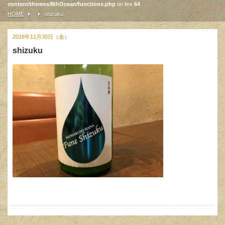
content/themes/8thOcean/functions.php
on line
64
HOME
shizuku
2018年11月30日（金）
shizuku