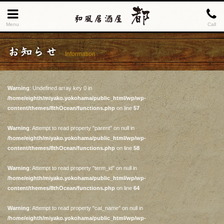
Menu
Call
お知らせ
Information
Warning
: Undefined array key 0 in
/home/eighth/miyako.yokohama/public_html/wp/wp-
content/themes/8thOcean/functions.php
on line
57
Warning
: Attempt to read property "parent" on null in
/home/eighth/miyako.yokohama/public_html/wp/wp-
content/themes/8thOcean/functions.php
on line
58
Warning
: Attempt to read property "term_id" on null in
/home/eighth/miyako.yokohama/public_html/wp/wp-
content/themes/8thOcean/functions.php
on line
64
Warning
: Attempt to read property "cat_name" on null in
/home/eighth/miyako.yokohama/public_html/wp/wp-