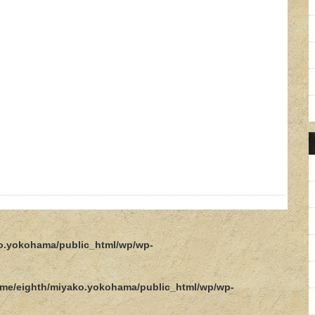
o.yokohama/public_html/wp/wp-
me/eighth/miyako.yokohama/public_html/wp/wp-