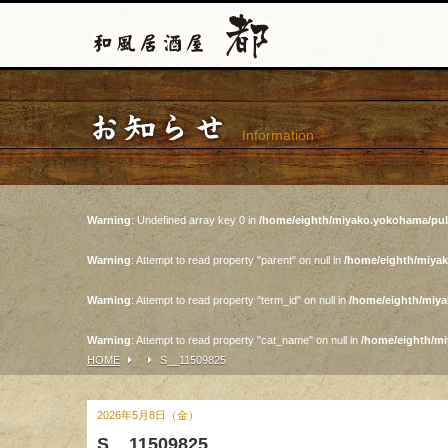
お知らせ
Information
Warning
: Undefined array key 0 in
/home/eighth/miyako.yokohama/pub
Warning
: Attempt to read property "parent" on null in
/home/eighth/miya
Warning
: Attempt to read property "term_id" on null in
/home/eighth/miy
Warning
: Attempt to read property "cat_name" on null in
/home/eighth/m
HOME
S__11509825
2026年5月8日（金）
S__11509825