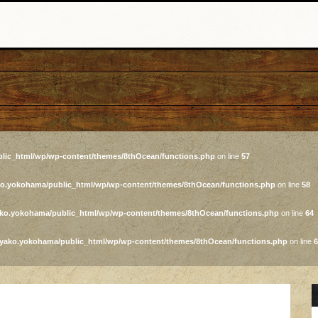
lic_html/wp/wp-content/themes/8thOcean/functions.php
on line
57
ko.yokohama/public_html/wp/wp-content/themes/8thOcean/functions.php
on line
58
ako.yokohama/public_html/wp/wp-content/themes/8thOcean/functions.php
on line
64
iyako.yokohama/public_html/wp/wp-content/themes/8thOcean/functions.php
on line
6