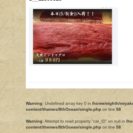
Warning
: Undefined array key 0 in
/home/eighth/miyak
content/themes/8thOcean/single.php
on line
58
Warning
: Attempt to read property "cat_ID" on null in
/ho
content/themes/8thOcean/single.php
on line
58