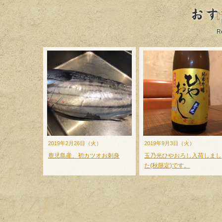
おす
R
2019年2月26日（火）
2019年9月3日（火）
鹿児島産、初カツオお刺身
玉乃光ひやおろし入荷しまし
た(秋限定)です。