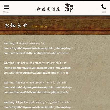
Menu
Call
お知らせ
Information
Warning
: Undefined array key 0 in
/home/eighth/miyako.yokohama/public_html/wp/wp-
content/themes/8thOcean/functions.php
on line
57
Warning
: Attempt to read property "parent" on null in
/home/eighth/miyako.yokohama/public_html/wp/wp-
content/themes/8thOcean/functions.php
on line
58
Warning
: Attempt to read property "term_id" on null in
/home/eighth/miyako.yokohama/public_html/wp/wp-
content/themes/8thOcean/functions.php
on line
64
Warning
: Attempt to read property "cat_name" on null in
/home/eighth/miyako.yokohama/public_html/wp/wp-