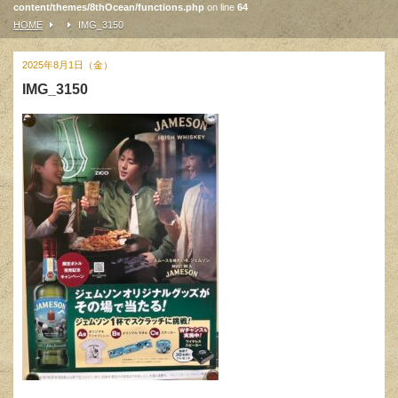
content/themes/8thOcean/functions.php
on line
64
HOME
IMG_3150
2025年8月1日（金）
IMG_3150