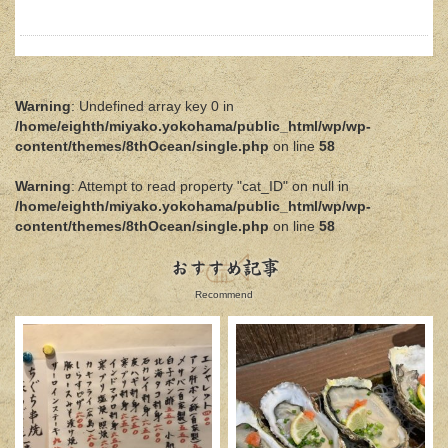
Warning
: Undefined array key 0 in
/home/eighth/miyako.yokohama/public_html/wp/wp-
content/themes/8thOcean/single.php
on line
58
Warning
: Attempt to read property "cat_ID" on null in
/home/eighth/miyako.yokohama/public_html/wp/wp-
content/themes/8thOcean/single.php
on line
58
おすすめ記事
Recommend