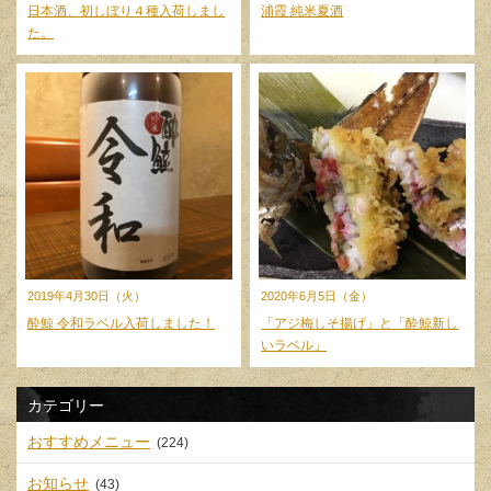
日本酒、初しぼり４種入荷しまし
浦霞 純米夏酒
た。
2019年4月30日（火）
2020年6月5日（金）
酔鯨 令和ラベル入荷しました！
「アジ梅しそ揚げ」と「酔鯨新し
いラベル」
カテゴリー
おすすめメニュー
(224)
お知らせ
(43)