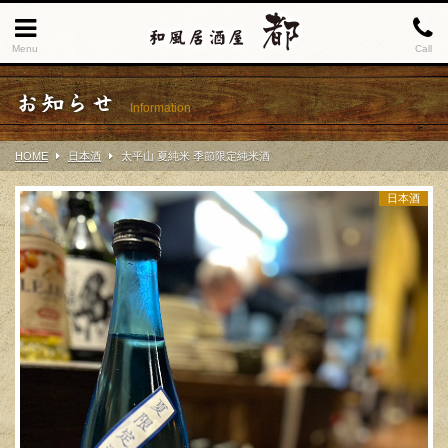
Menu
Call
お知らせ
Information
HOME
日本酒
太平山 夏純米 季節限定純米酒
日本酒